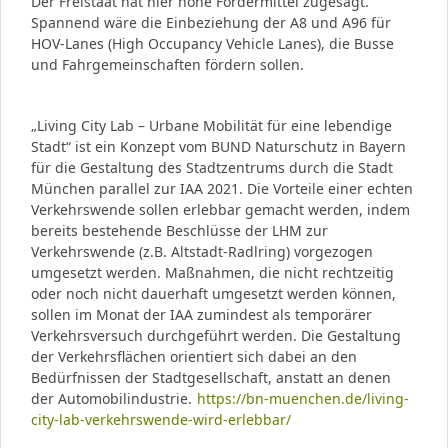
Der Freistaat hat hier hohe Fördermittel zugesagt.
Spannend wäre die Einbeziehung der A8 und A96 für
HOV-Lanes (High Occupancy Vehicle Lanes), die Busse
und Fahrgemeinschaften fördern sollen.
„Living City Lab – Urbane Mobilität für eine lebendige
Stadt“ ist ein Konzept vom BUND Naturschutz in Bayern
für die Gestaltung des Stadtzentrums durch die Stadt
München parallel zur IAA 2021. Die Vorteile einer echten
Verkehrswende sollen erlebbar gemacht werden, indem
bereits bestehende Beschlüsse der LHM zur
Verkehrswende (z.B. Altstadt-Radlring) vorgezogen
umgesetzt werden. Maßnahmen, die nicht rechtzeitig
oder noch nicht dauerhaft umgesetzt werden können,
sollen im Monat der IAA zumindest als temporärer
Verkehrsversuch durchgeführt werden. Die Gestaltung
der Verkehrsflächen orientiert sich dabei an den
Bedürfnissen der Stadtgesellschaft, anstatt an denen
der Automobilindustrie.
https://bn-muenchen.de/living-
city-lab-verkehrswende-wird-erlebbar/