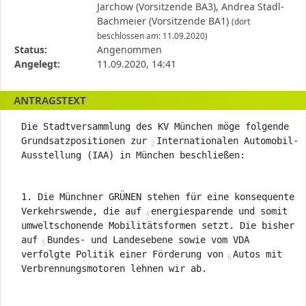
Antragstellerin
Jarchow (Vorsitzende BA3), Andrea Stadl-
und
Bachmeier (Vorsitzende BA1)
(dort
verschiedene
beschlossen am: 11.09.2020)
Rahmendaten
Status:
Angenommen
zum
Angelegt:
11.09.2020, 14:41
Antrag
ANTRAGSTEXT
Die Stadtversammlung des KV München möge folgende
Grundsatzpositionen zur
Internationalen Automobil-
Ausstellung (IAA) in München beschließen:
1. Die Münchner GRÜNEN stehen für eine konsequente
Verkehrswende, die auf
energiesparende und somit
umweltschonende Mobilitätsformen setzt. Die bisher
auf
Bundes- und Landesebene sowie vom VDA
verfolgte Politik einer Förderung von
Autos mit
Verbrennungsmotoren lehnen wir ab.