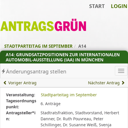
START
LOGIN
Zum Inhalt der Seite
Zur
Startseite
STADTPARTEITAG IM SEPTEMBER
A14
A14: GRUNDSATZPOSITIONEN ZUR INTERNATIONALEN
AUTOMOBIL-AUSSTELLUNG (IAA) IN MÜNCHEN
Änderungsantrag stellen
Ha
Voriger Antrag
Nächster Antrag
Diese
Veranstaltung:
Stadtparteitag im September
Tabelle
Tagesordnungs
6. Anträge
beschreibt
punkt:
den
Antragsteller*i
Stadtratsfraktion, Stadtvorstand, Herbert
Status,
n:
Danner, Dr. Ruth Pouvreau, Peter
die
Schillinger, Dr. Susanne Weiß, Svenja