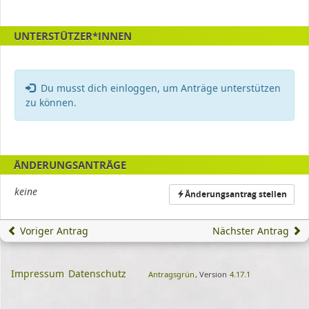
UNTERSTÜTZER*INNEN
Fehler:
Du musst dich einloggen, um Anträge unterstützen
zu können.
ÄNDERUNGSANTRÄGE
keine
Änderungsantrag stellen
Voriger Antrag
Nächster Antrag
Impressum
Datenschutz
Antragsgrün
, Version
4.17.1