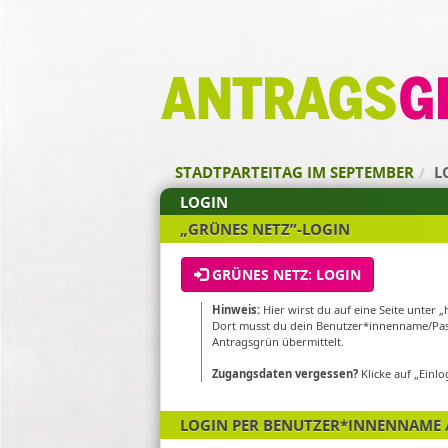
Zum Inhalt der Seite
Zur
Startseite
STADTPARTEITAG IM SEPTEMBER
L
LOGIN
„GRÜNES NETZ”-LOGIN
GRÜNES NETZ: LOGIN
Hinweis:
Hier wirst du auf eine Seite unter 
Dort musst du dein Benutzer*innenname/Pas
Antragsgrün übermittelt.
Zugangsdaten vergessen?
Klicke auf „Einl
LOGIN PER BENUTZER*INNENNAME 