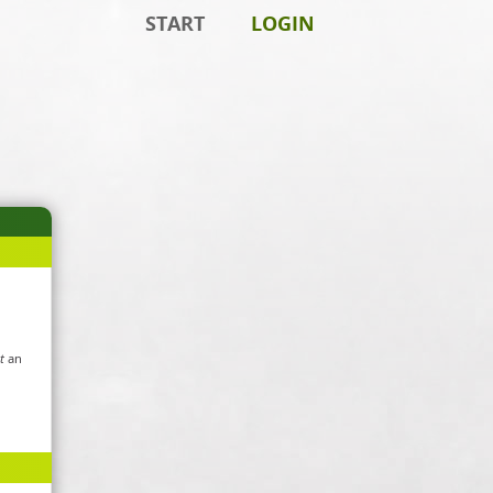
START
LOGIN
t
an