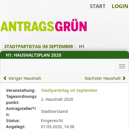
START
LOGIN
Zum Inhalt der Seite
Zur
Startseite
STADTPARTEITAG IM SEPTEMBER
H1
H1: HAUSHALTSPLAN 2020
Ha
Voriger Haushalt
Nächster Haushalt
Diese
Veranstaltung:
Stadtparteitag im September
Tabelle
Tagesordnungs
2. Haushalt 2020
beschreibt
punkt:
den
Antragsteller*i
Stadtvorstand
Status,
n:
die
Status:
Eingereicht
Antragstellerin
Angelegt:
07.09.2020, 14:38